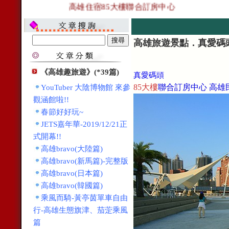
高雄住宿85大樓聯合訂房中心
高雄旅遊景點．真愛碼頭
《高雄趣旅遊》(*39篇)
真愛碼頭
85大樓
聯合訂房中心 高雄
YouTuber 大陰博物館 來參
觀涵館啦!!
春節好好玩~
JETS嘉年華-2019/12/21正
式開幕!!
高雄bravo(大陸篇)
高雄bravo(新馬篇)-完整版
高雄bravo(日本篇)
高雄bravo(韓國篇)
乘風而騎-黃亭茵單車自由
行-高雄生態旗津、茄萣乘風
篇