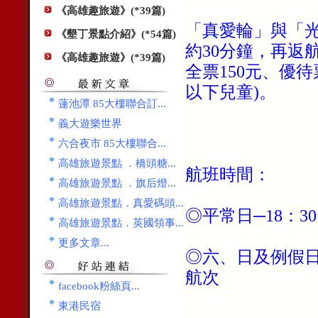
《高雄趣旅遊》(*39篇)
「真愛輪」與「
《墾丁景點介紹》(*54篇)
約30分鐘，再返
《高雄趣旅遊》(*39篇)
全票150元、優待
以下兒童)。
蓮池潭 85大樓聯合訂...
義大遊樂世界
六合夜市 85大樓聯合...
高雄旅遊景點 ．橋頭糖...
航班時間：
高雄旅遊景點 ．旗后燈...
高雄旅遊景點．真愛碼頭...
◎平常日─18：3
高雄旅遊景點．英國領事...
更多文章...
◎六、日及例假日─1
航次
facebook粉絲頁...
東港民宿