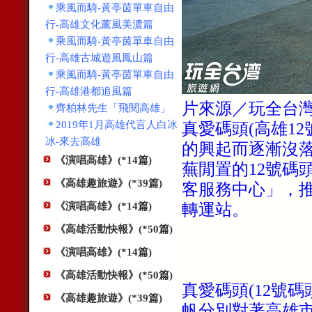
乘風而騎-黃亭茵單車自由
行-高雄文化薰風美濃篇
乘風而騎-黃亭茵單車自由
行-高雄古城遊風鳳山篇
乘風而騎-黃亭茵單車自由
行-高雄港都追風篇
片來源／玩全台
齊柏林先生「飛閱高雄」
2019年1月高雄代言人白冰
真愛碼頭(高雄1
冰-來去高雄
的興起而逐漸沒
《演唱高雄》(*14篇)
蕪閒置的12號碼
《高雄趣旅遊》(*39篇)
客服務中心」，
轉運站。
《演唱高雄》(*14篇)
《高雄活動快報》(*50篇)
《演唱高雄》(*14篇)
《高雄活動快報》(*50篇)
真愛碼頭(12號
《高雄趣旅遊》(*39篇)
帆分別對著高雄