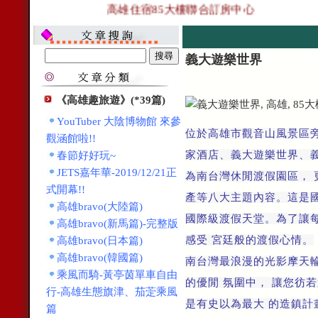
高雄住宿85大樓聯合訂房中心
義大遊樂世界
《高雄趣旅遊》(*39篇)
YouTuber 大陰博物館 來參
位於高雄市觀音山風景區旁
觀涵館啦!!
家酒店、義大遊樂世界、
春節好好玩~
JETS嘉年華-2019/12/21正
為南台灣休閒渡假園區，
式開幕!!
產等八大主題內容。這是國
高雄bravo(大陸篇)
國際級渡假天堂。為了讓
高雄bravo(新馬篇)-完整版
感受 宮廷般的渡假心情。
高雄bravo(日本篇)
高雄bravo(韓國篇)
南台灣最浪漫的光影摩天
乘風而騎-黃亭茵單車自由
的優閒 氛圍中， 讓您彷
行-高雄生態旗津、茄萣乘風
是有史以為最大 的造鎮計
篇