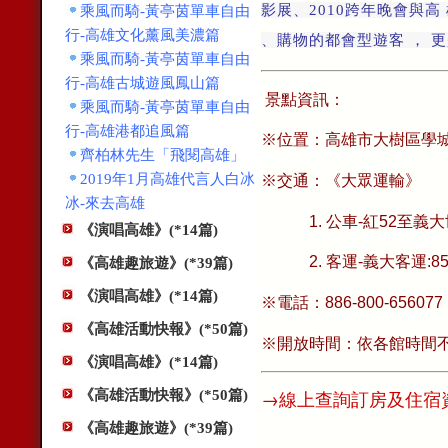
影展、2010跨年晚會與
乘風而騎-黃亭茵單車自由
行-高雄文化薰風美濃篇
、購物的都會型遊客 ， 
乘風而騎-黃亭茵單車自由
行-高雄古城遊風鳳山篇
景點資訊：
乘風而騎-黃亭茵單車自由
行-高雄港都追風篇
※位置：高雄市大樹區學城
齊柏林先生「飛閱高雄」
2019年1月高雄代言人白冰
※交通：《大眾運輸》
冰-來去高雄
1. 公車-紅52至義大
《演唱高雄》(*14篇)
2. 客運-義大客運:8501
《高雄趣旅遊》(*39篇)
《演唱高雄》(*14篇)
※電話：886-800-656077
《高雄活動快報》(*50篇)
※開放時間：依各館時間
《演唱高雄》(*14篇)
→
線上查詢訂房及住宿
《高雄活動快報》(*50篇)
《高雄趣旅遊》(*39篇)