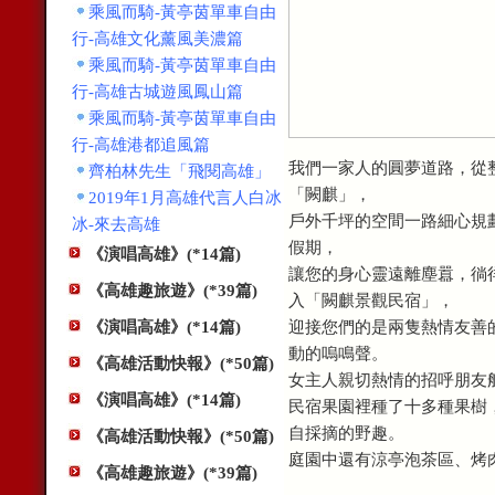
乘風而騎-黃亭茵單車自由
行-高雄文化薰風美濃篇
乘風而騎-黃亭茵單車自由
行-高雄古城遊風鳳山篇
乘風而騎-黃亭茵單車自由
行-高雄港都追風篇
我們一家人的圓夢道路，從
齊柏林先生「飛閱高雄」
「闕麒」，
2019年1月高雄代言人白冰
戶外千坪的空間一路細心規
冰-來去高雄
假期，
《演唱高雄》(*14篇)
讓您的身心靈遠離塵囂，徜
《高雄趣旅遊》(*39篇)
入「闕麒景觀民宿」，
迎接您們的是兩隻熱情友善的
《演唱高雄》(*14篇)
動的嗚鳴聲。
《高雄活動快報》(*50篇)
女主人親切熱情的招呼朋友
《演唱高雄》(*14篇)
民宿果園裡種了十多種果樹
自採摘的野趣。
《高雄活動快報》(*50篇)
庭園中還有涼亭泡茶區、烤
《高雄趣旅遊》(*39篇)