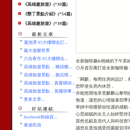
《高雄趣旅遊》(*39篇)
《墾丁景點介紹》(*54篇)
《高雄趣旅遊》(*39篇)
蓮池潭 85大樓聯合訂...
義大遊樂世界
六合夜市 85大樓聯合...
全新咖啡廳&精緻的下午茶給
高雄旅遊景點 ．橋頭糖...
◎斥資百萬打造全新咖啡
高雄旅遊景點 ．旗后燈...
「闕麒」每間住房的設計，
高雄旅遊景點．真愛碼頭...
您即使在房內休憩，
高雄旅遊景點．英國領事...
亦能悠閒地享受麒麟山黎明
更多文章...
無遺；讓您的心情隨著四季
寧靜中咀嚼那份恬適的感動
心思細膩的女主人始終堅持
facebook粉絲頁...
當然也顧及現代人與科技密
東港民宿
讓您在度假感受田園親切淳