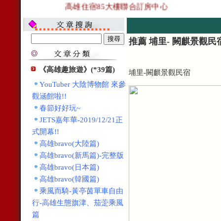
高雄住宿85大樓聯合訂房中心
推薦 埔里- 闕麒景觀民
《高雄趣旅遊》(*39篇)
埔里-闕麒景觀民宿
YouTuber 大陰博物館 來參
觀涵館啦!!
春節好好玩~
JETS嘉年華-2019/12/21正
式開幕!!
高雄bravo(大陸篇)
高雄bravo(新馬篇)-完整版
高雄bravo(日本篇)
高雄bravo(韓國篇)
乘風而騎-黃亭茵單車自由
行-高雄生態旗津、茄萣乘風
篇