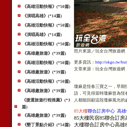
《高雄活動快報》(*50篇)
《演唱高雄》(*14篇)
《高雄活動快報》(*50篇)
《演唱高雄》(*14篇)
《高雄活動快報》(*50篇)
照片來源／玩全台灣旅遊網
《高雄趣旅遊》(*39篇)
更多資訊：
http://okgo.tw/bu
《高雄活動快報》(*50篇)
文章來源：玩全台灣旅遊網
《高雄趣旅遊》(*39篇)
《高雄活動快報》(*50篇)
瓊麻是恆春三寶之一，早期
《高雄趣旅遊》(*39篇)
語，可見得當時瓊麻曾為恆
《捷運旅遊行程推薦》(*3
人都能回顧這段瓊麻風光的
篇)
85大樓
聯合訂房中心 高雄
《高雄趣旅遊》(*39篇)
85大樓民宿85聯合訂
大樓聯合訂房中心高雄
《墾丁景點介紹》(*54篇)