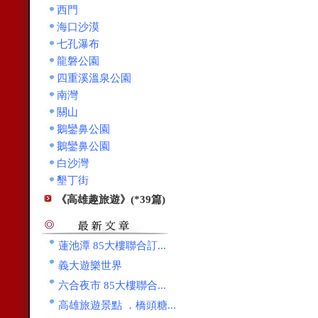
西門
海口沙漠
七孔瀑布
龍磐公園
四重溪溫泉公園
南灣
關山
鵝鑾鼻公園
鵝鑾鼻公園
白沙灣
墾丁街
《高雄趣旅遊》(*39篇)
蓮池潭 85大樓聯合訂...
義大遊樂世界
六合夜市 85大樓聯合...
高雄旅遊景點 ．橋頭糖...