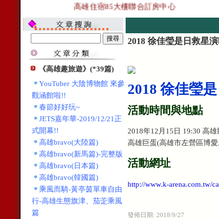
高雄住宿85大樓聯合訂房中心
2018 徐佳瑩是日救星
《高雄趣旅遊》(*39篇)
YouTuber 大陰博物館 來參
2018 徐佳
觀涵館啦!!
春節好好玩~
活動時間與地點
JETS嘉年華-2019/12/21正
式開幕!!
2018年12月15日 19:30 高
高雄bravo(大陸篇)
高雄巨蛋(高雄市左營區博愛二
高雄bravo(新馬篇)-完整版
活動網址
高雄bravo(日本篇)
高雄bravo(韓國篇)
http://www.k-arena.com.tw/
乘風而騎-黃亭茵單車自由
行-高雄生態旗津、茄萣乘風
篇
發佈日期:
2018/9/27