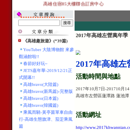
高雄住宿85大樓聯合訂房中心
2017年高雄左營萬年季
《高雄趣旅遊》(*39篇)
YouTuber 大陰博物館 來參
觀涵館啦!!
2017年高雄
春節好好玩~
JETS嘉年華-2019/12/21正
活動時間與地點
式開幕!!
高雄bravo(大陸篇)
2017年10月7日-201710月1
高雄bravo(新馬篇)-完整版
高雄市左營區蓮潭路 蓮池潭
高雄bravo(日本篇)
高雄bravo(韓國篇)
乘風而騎-黃亭茵單車自由
活動網址
行-高雄生態旗津、茄萣乘風
篇
http://www.2017khwannian.c