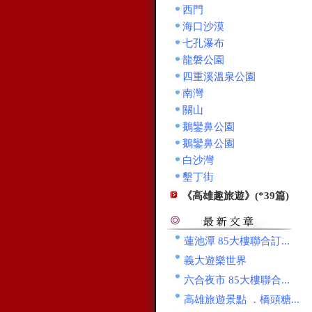
西門
海口沙漠
七孔瀑布
龍磐公園
四重溪溫泉公園
南灣
關山
鵝鑾鼻公園
鵝鑾鼻公園
白沙灣
墾丁街
《高雄趣旅遊》(*39篇)
蓮池潭 85大樓聯合訂...
義大遊樂世界
六合夜市 85大樓聯合...
高雄旅遊景點 ．橋頭糖...