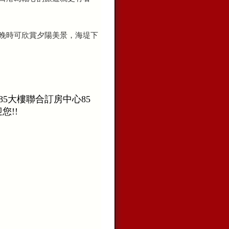
晚時可欣賞夕陽美景，海堤下
85大樓聯合訂房中心85
您!!