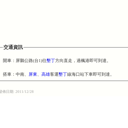
交通資訊
開車：屏鵝公路(台1)往
墾丁
方向直走，過楓港即可到達。
搭車：中南、
屏東
、
高雄
客運
墾丁
線海口站下車即可到達。
發佈日期:
2011/12/28