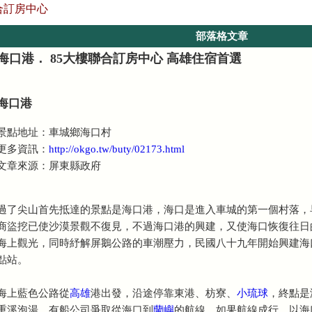
房中心
部落格文章
海口港． 85大樓聯合訂房中心 高雄住宿首選
海口港
景點地址：車城鄉海口村
更多資訊：
http://okgo.tw/buty/02173.html
文章來源：屏東縣政府
過了尖山首先抵達的景點是海口港，海口是進入車城的第一個村落，
商盜挖已使沙漠景觀不復見，不過海口港的興建，又使海口恢復往日
海上觀光，同時紓解屏鵝公路的車潮壓力，民國八十九年開始興建海
點站。
海上藍色公路從
高雄
港出發，沿途停靠東港、枋寮、
小琉球
，終點是
重溪泡湯，有船公司爭取從海口到
蘭嶼
的航線，如果航線成行，以海