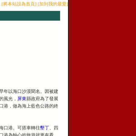
[將本站設為首頁]
[加到我的最愛]
早年以海口沙漠聞名。因被建
的風光，
屏東
縣政府為了發展
口港，做為海上藍色公路的終
海口港。可搭車轉往
墾丁
、四
口港為軸心的旅遊就更有看