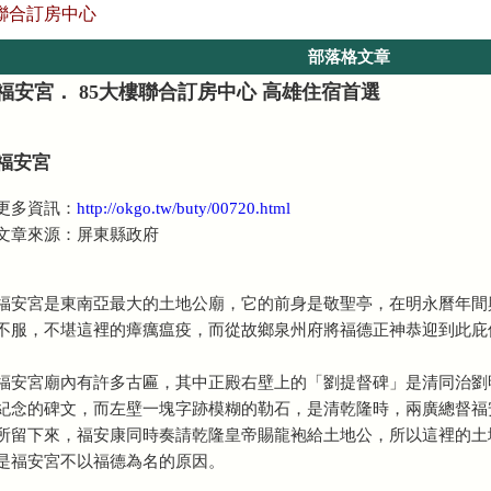
訂房中心
部落格文章
福安宮． 85大樓聯合訂房中心 高雄住宿首選
福安宮
更多資訊：
http://okgo.tw/buty/00720.html
文章來源：屏東縣政府
福安宮是東南亞最大的土地公廟，它的前身是敬聖亭，在明永曆年間
不服，不堪這裡的瘴癘瘟疫，而從故鄉泉州府將福德正神恭迎到此庇
福安宮廟內有許多古匾，其中正殿右壁上的「劉提督碑」是清同治劉
紀念的碑文，而左壁一塊字跡模糊的勒石，是清乾隆時，兩廣總督福
所留下來，福安康同時奏請乾隆皇帝賜龍袍給土地公，所以這裡的土
是福安宮不以福德為名的原因。