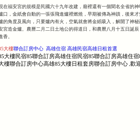
現在福安宮的規模是民國六十九年改建，廟裡還有一個聞名全省的神
爐口，金紙會自動的一張張飛進爐裡燃燒，早期被傳為神蹟，後來才
爐的角度及風向，只要爐內有火，空氣就會將金紙吸入，解開了神秘
安宮造金爐。農曆二月二日土地公的得道日，和農曆八月十五日誕辰
進香。
85大樓
聯合訂房中心 高雄住宿 高雄民宿高雄日租首選
85大樓民宿85聯合訂房高雄住宿民宿85聯合訂房高雄住宿
大樓聯合訂房中心高雄85大樓日租套房聯合訂房中心
歡迎
,