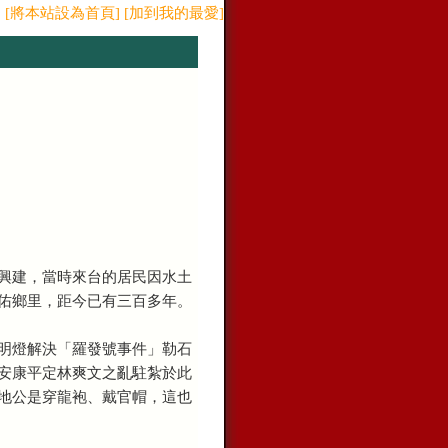
[將本站設為首頁]
[加到我的最愛]
興建，當時來台的居民因水土
佑鄉里，距今已有三百多年。
明燈解決「羅發號事件」勒石
安康平定林爽文之亂駐紮於此
地公是穿龍袍、戴官帽，這也