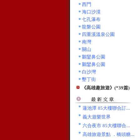
西門
海口沙漠
七孔瀑布
龍磐公園
四重溪溫泉公園
南灣
關山
鵝鑾鼻公園
鵝鑾鼻公園
白沙灣
墾丁街
《高雄趣旅遊》(*39篇)
蓮池潭 85大樓聯合訂...
義大遊樂世界
六合夜市 85大樓聯合...
高雄旅遊景點 ．橋頭糖...