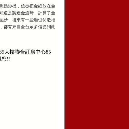
明點鈔機，信徒把金紙放在金
知道是製造金爐時，計算了金
面紗，後來有一些廟也仿造福
，都有來自全台眾多信徒到此
85大樓聯合訂房中心85
您!!