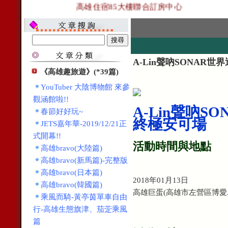
高雄住宿85大樓聯合訂房中心
A-Lin聲吶SONAR世界
《高雄趣旅遊》(*39篇)
YouTuber 大陰博物館 來參
觀涵館啦!!
A-Lin聲吶SO
春節好好玩~
終極安可場
JETS嘉年華-2019/12/21正
式開幕!!
活動時間與地點
高雄bravo(大陸篇)
高雄bravo(新馬篇)-完整版
高雄bravo(日本篇)
2018年01月13日
高雄bravo(韓國篇)
高雄巨蛋(高雄市左營區博愛二
乘風而騎-黃亭茵單車自由
行-高雄生態旗津、茄萣乘風
篇