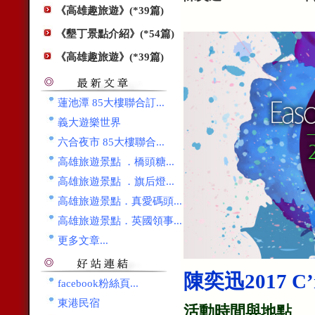
《高雄趣旅遊》(*39篇)
《墾丁景點介紹》(*54篇)
《高雄趣旅遊》(*39篇)
蓮池潭 85大樓聯合訂...
義大遊樂世界
六合夜市 85大樓聯合...
高雄旅遊景點 ．橋頭糖...
高雄旅遊景點 ．旗后燈...
高雄旅遊景點．真愛碼頭...
高雄旅遊景點．英國領事...
更多文章...
陳奕迅2017 C
facebook粉絲頁...
東港民宿
活動時間與地點